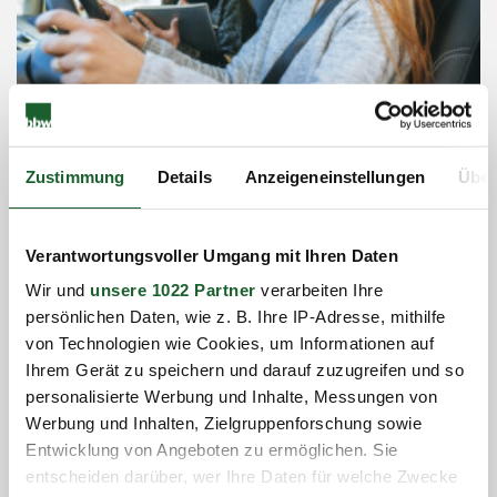
Zustimmung
Details
Anzeigeneinstellungen
Über
14.10.2022
"Gamebased Learning in der Pflegeausbildung -
wie geht das?"
Erfahren Sie mehr...
...
Verantwortungsvoller Umgang mit Ihren Daten
Wir und
unsere 1022 Partner
verarbeiten Ihre
persönlichen Daten, wie z. B. Ihre IP-Adresse, mithilfe
von Technologien wie Cookies, um Informationen auf
Ihrem Gerät zu speichern und darauf zuzugreifen und so
personalisierte Werbung und Inhalte, Messungen von
Werbung und Inhalten, Zielgruppenforschung sowie
Entwicklung von Angeboten zu ermöglichen. Sie
entscheiden darüber, wer Ihre Daten für welche Zwecke