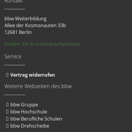
Kontakt
soziale Medien, Werbung und Analysen weiter. Unsere
Partner führen diese Informationen möglicherweise mit
bbw Weiterbildung
weiteren Daten zusammen, die Sie ihnen bereitgestellt
Allee der Kosmonauten 33b
haben oder die sie im Rahmen Ihrer Nutzung der Dienste
12681 Berlin
gesammelt haben. Sie geben Einwilligung zu unseren
Cookies, wenn Sie unsere Webseite weiterhin nutzen.
Finden Sie Ihre Ansprechpartner
Datenschutzerklärung
Service
Impressum
Vertrag widerrufen
Weitere Webseiten des bbw
bbw Gruppe
bbw Hochschule
bbw Berufliche Schulen
bbw Drehscheibe