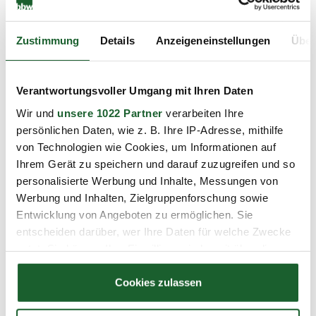
Abteilung
Zustimmung
Details
Anzeigeneinstellungen
Über
E-Mail
*
Verantwortungsvoller Umgang mit Ihren Daten
Wir und
unsere 1022 Partner
verarbeiten Ihre
Telefon
*
persönlichen Daten, wie z. B. Ihre IP-Adresse, mithilfe
von Technologien wie Cookies, um Informationen auf
Ihrem Gerät zu speichern und darauf zuzugreifen und so
personalisierte Werbung und Inhalte, Messungen von
Straße und Nr.
Werbung und Inhalten, Zielgruppenforschung sowie
Entwicklung von Angeboten zu ermöglichen. Sie
entscheiden darüber, wer Ihre Daten für welche Zwecke
nutzt. Sie können Ihre Einwilligung jederzeit über die
PLZ / Ort
Cookie-Erklärung oder durch Klicken auf das Privacy
Trigger Symbol ändern oder widerrufen
Cookies zulassen
Wenn Sie es erlauben, würden wir auch gerne: