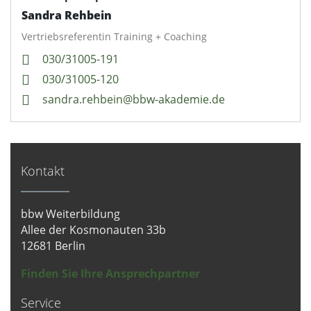
gesammelt haben. Sie geben Einwilligung zu unseren
Sandra Rehbein
Cookies, wenn Sie unsere Webseite weiterhin nutzen.
Vertriebsreferentin Training + Coaching
Datenschutzerklärung
030/31005-191
Impressum
030/31005-120
sandra.rehbein@bbw-akademie.de
Kontakt
bbw Weiterbildung
Allee der Kosmonauten 33b
12681 Berlin
Finden Sie Ihre Ansprechpartner
Service