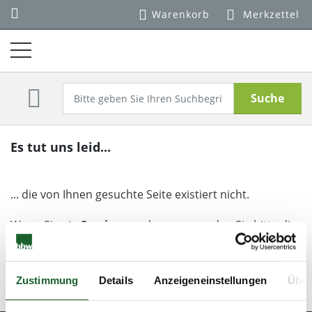
Warenkorb
Merkzettel
Suche
Es tut uns leid...
... die von Ihnen gesuchte Seite existiert nicht.
Wenn Sie ein
Seminar
suchen, verwenden Sie bitte die
Suchfunktion
.
Über das
Menü
können Sie einzelne Unterseiten direkt
Zustimmung
Details
Anzeigeneinstellungen
Über
aufrufen.