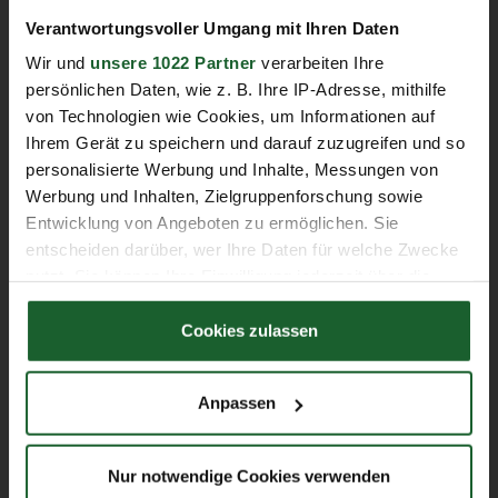
Verantwortungsvoller Umgang mit Ihren Daten
Kontakt
Wir und
unsere 1022 Partner
verarbeiten Ihre
persönlichen Daten, wie z. B. Ihre IP-Adresse, mithilfe
bbw Weiterbildung
von Technologien wie Cookies, um Informationen auf
Allee der Kosmonauten 33b
Ihrem Gerät zu speichern und darauf zuzugreifen und so
12681 Berlin
personalisierte Werbung und Inhalte, Messungen von
Werbung und Inhalten, Zielgruppenforschung sowie
Finden Sie Ihre Ansprechpartner
Entwicklung von Angeboten zu ermöglichen. Sie
entscheiden darüber, wer Ihre Daten für welche Zwecke
Service
nutzt. Sie können Ihre Einwilligung jederzeit über die
Cookie-Erklärung oder durch Klicken auf das Privacy
Vertrag widerrufen
Trigger Symbol ändern oder widerrufen
Cookies zulassen
Weitere Webseiten des bbw
Wenn Sie es erlauben, würden wir auch gerne:
Anpassen
Informationen über Ihre geografische Lage
bbw Gruppe
erfassen, welche bis auf einige Meter genau sein
bbw Hochschule
können
Nur notwendige Cookies verwenden
bbw Berufliche Schulen
Ihr Gerät durch aktives Scannen nach