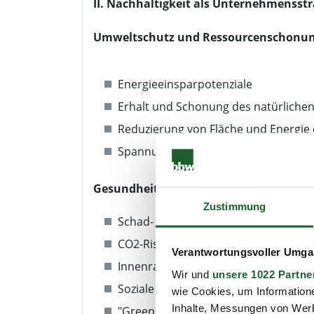
II. Nachhaltigkeit als Unternehmensstr
Umweltschutz und Ressourcenschonu
Energieeinsparpotenziale
Erhalt und Schonung des natürlichen
Reduzierung von Fläche und Energie 
Spannungsfeld zwischen Erstellungs
Gesundheit, Soziales und Nutzerzufrie
Zustimmung
Schad- und Risikostoffe
CO2-Risikoanalyse
Verantwortungsvoller Umgan
Innenraumqualität
Wir und
unsere 1022 Partne
Soziale und funktionale Mischung
wie Cookies, um Information
Inhalte, Messungen von Werb
"Green Lease" - der grüne Mietvertra