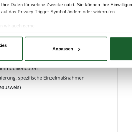
 Ihre Daten für welche Zwecke nutzt. Sie können Ihre Einwilligun
 auf das Privacy Trigger Symbol ändern oder widerrufen
n wir auch gerne:
re geografische Lage erfassen, welche bis auf einige Meter gen
es Scannen nach bestimmten Merkmalen (Fingerprinting) identifi
ies
Anpassen
ie Ihre persönlichen Daten verarbeitet werden, und legen Sie I
 Immobiliendaten
nhalte und Anzeigen zu personalisieren, Funktionen für soziale
nierung, spezifische Einzelmaßnahmen
Website zu analysieren. Außerdem geben wir Informationen zu I
r soziale Medien, Werbung und Analysen weiter. Unsere Partner
eausweis)
 Daten zusammen, die Sie ihnen bereitgestellt haben oder die s
. Sie geben Einwilligung zu unseren Cookies, wenn Sie unsere 