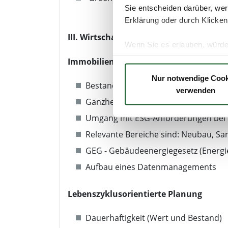
Sie entscheiden darüber, wer
Erklärung oder durch Klicken
III. Wirtschaftliche Betrachtung
Wenn Sie es erlauben, würde
Informationen über Ih
Immobiliendaten
Ihr Gerät durch aktiv
Nur notwendige Cook
Bestandsdatenqualität
Erfahren Sie mehr darüber, w
verwenden
Einzelheiten
fest.
Ganzheitliches Planen und Bauen
Umgang mit ESG-Anforderungen bei
Wir verwenden Cookies, um I
Relevante Bereiche sind: Neubau, Sa
und die Zugriffe auf unsere 
Website an unsere Partner fü
GEG - Gebäudeenergiegesetz (Energi
möglicherweise mit weiteren
Aufbau eines Datenmanagements
der Dienste gesammelt haben
Datenschutzerklärung
Lebenszyklusorientierte Planung
Impressum
Dauerhaftigkeit (Wert und Bestand)