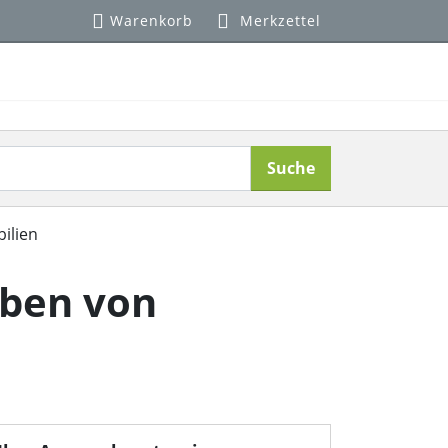
Warenkorb
Merkzettel
Suche
ilien
iben von