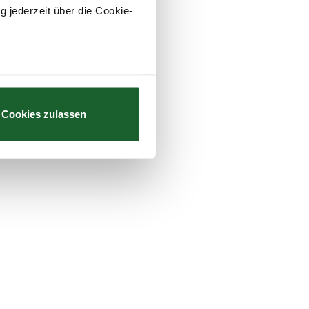
g jederzeit über die Cookie-
au sein können
zieren
Cookies zulassen
hre Präferenzen im
Abschnitt
 Medien anbieten zu können
hrer Verwendung unserer
 führen diese Informationen
ie im Rahmen Ihrer Nutzung
Webseite weiterhin nutzen.