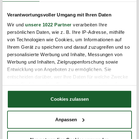
zum Profil
Verantwortungsvoller Umgang mit Ihren Daten
Wir und
unsere 1022 Partner
verarbeiten Ihre
persönlichen Daten, wie z. B. Ihre IP-Adresse, mithilfe
von Technologien wie Cookies, um Informationen auf
Ihre Ansprechpartnerin
Ihrem Gerät zu speichern und darauf zuzugreifen und so
Jacqueline Lebe
personalisierte Werbung und Inhalte, Messungen von
Werbung und Inhalten, Zielgruppenforschung sowie
Geschäftsbereichsleiterin
Entwicklung von Angeboten zu ermöglichen. Sie
030/31005-130
entscheiden darüber, wer Ihre Daten für welche Zwecke
030/31005-120
nutzt. Sie können Ihre Einwilligung jederzeit über die
jacqueline.lebe@bbw-akademie.de
Cookie-Erklärung oder durch Klicken auf das Privacy
Trigger Symbol ändern oder widerrufen
Cookies zulassen
Kontaktanfrage
Wenn Sie es erlauben, würden wir auch gerne:
Anpassen
Informationen über Ihre geografische Lage
erfassen, welche bis auf einige Meter genau sein
Inhouse-Schulung
können